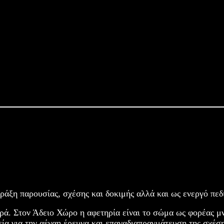
ράξη παρουσίας, σχέσης και δοκιμής αλλά και ως ενεργό πεδ
ρά. Στον Άδειο Χώρο η αφετηρία είναι το σώμα ως φορέας μνή
α για την αέναη έρευνα και επαναδιαπραγμάτευση της σχέσης