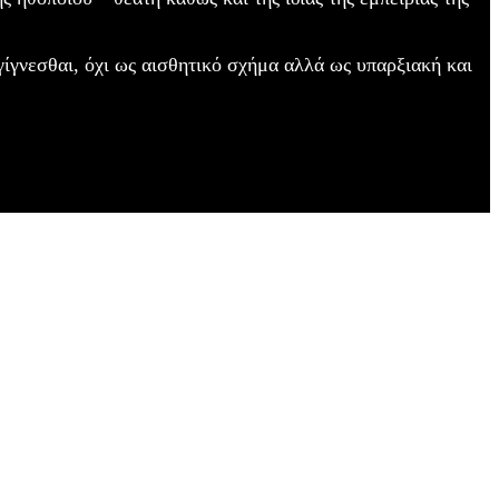
γίγνεσθαι, όχι ως αισθητικό σχήμα αλλά ως υπαρξιακή και