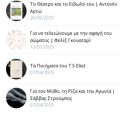
Το Θέατρο και το Είδωλό του | Αντονέν
Αρτώ
26/05/2025
Για να τελειώνουμε με την σφαγή του
σώματος | Φελίξ Γκουαταρί
12/05/2025
Τα Ποιήματα του T.S Eliot
07/04/2025
Για τον Μύθο, τη Ρίζα και την Αγωνία |
Σάββας Στρούμπος
07/04/2025