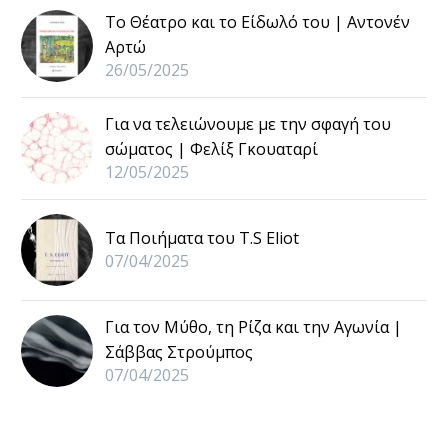
Το Θέατρο και το Είδωλό του | Αντονέν
Αρτώ
26/05/2025
Για να τελειώνουμε με την σφαγή του
σώματος | Φελίξ Γκουαταρί
12/05/2025
Τα Ποιήματα του T.S Eliot
07/04/2025
Για τον Μύθο, τη Ρίζα και την Αγωνία |
Σάββας Στρούμπος
07/04/2025