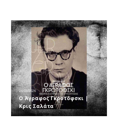
Ο
Άγραφος
Γκροτόφσκι
|
Κρις
Σαλάτα
26/03/2026
Ο Άγραφος Γκροτόφσκι |
Κρις Σαλάτα