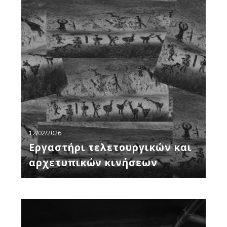
τελετουργικών
και
αρχετυπικών
κινήσεων
12/02/2026
Εργαστήρι τελετουργικών και
αρχετυπικών κινήσεων
Άδειος
Χώρος