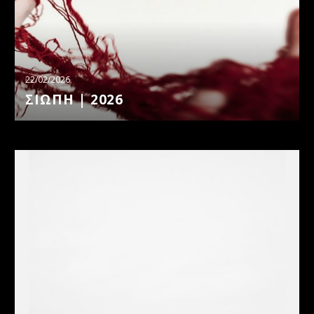
22/02/2026
ΣΙΩΠΗ | 2026
ΓΙΑ
ΤΑ
ΑΛΛΟΥ
ΜΗ
ΕΛΠΙΖΕΙΣ
|
2024