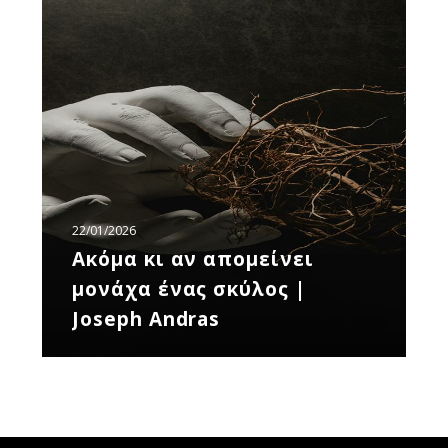
Ακόμα
κι
αν
απομείνει
μονάχα
ένας
σκύλος
|
Joseph
Andras
22/01/2026
Ακόμα κι αν απομείνει
μονάχα ένας σκύλος |
Joseph Andras