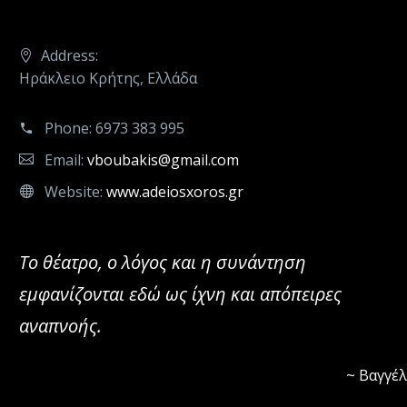
Address:
Ηράκλειο Κρήτης, Ελλάδα
Phone:
6973 383 995
Email:
vboubakis@gmail.com
Website:
www.adeiosxoros.gr
Το θέατρο, ο λόγος και η συνάντηση
εμφανίζονται εδώ ως ίχνη και απόπειρες
αναπνοής.
~ Βαγγέ