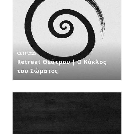
Κύκλος
του
Σώματος
02/11/2025
Retreat Θεάτρου | Ο Κύκλος
του Σώματος
Η
Ζωή
στο
Θεατρικό
Εργαστήρι