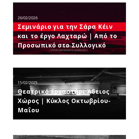
Σεμινάριο
για
26/02/2026
την
Σεμινάριο για την Σάρα Κέιν
Σάρα
και το έργο Λαχταρώ | Από το
Κέιν
Προσωπικό στο Συλλογικό
και
το
έργο
Λαχταρώ
Θεατρικό
|
Εργαστήρι
15/02/2025
Από
Άδειος
Θεατρικό Εργαστήρι Άδειος
το
Χώρος
Προσωπικό
Χώρος | Κύκλος Οκτωβρίου-
|
στο
Μαΐου
Κύκλος
Συλλογικό
Οκτωβρίου-
Μαΐου
Εργαστήρι