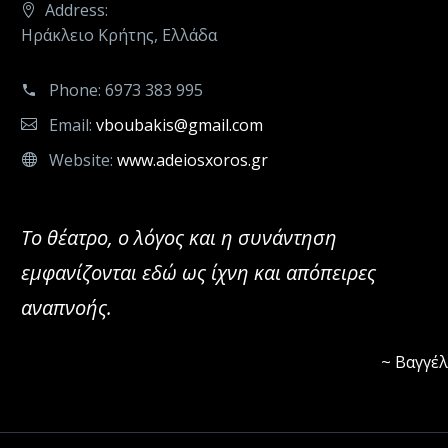
Address:
Ηράκλειο Κρήτης, Ελλάδα
Phone:
6973 383 995
Email:
vboubakis@gmail.com
Website:
www.adeiosxoros.gr
Το θέατρο, ο λόγος και η συνάντηση
εμφανίζονται εδώ ως ίχνη και απόπειρες
αναπνοής.
~ Βαγγέ