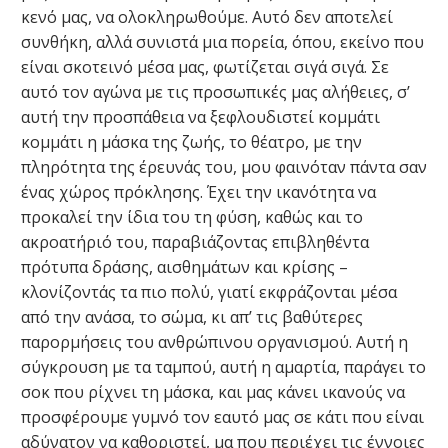
κενό μας, να ολοκληρωθούμε. Αυτό δεν αποτελεί
συνθήκη, αλλά συνιστά μια πορεία, όπου, εκείνο που
είναι σκοτεινό μέσα μας, φωτίζεται σιγά σιγά. Σε
αυτό τον αγώνα με τις προσωπικές μας αλήθειες, σ’
αυτή την προσπάθεια να ξεφλουδιστεί κομμάτι
κομμάτι η μάσκα της ζωής, το θέατρο, με την
πληρότητα της έρευνάς του, μου φαινόταν πάντα σαν
ένας χώρος πρόκλησης. Έχει την ικανότητα να
προκαλεί την ίδια του τη φύση, καθώς και το
ακροατήριό του, παραβιάζοντας επιβληθέντα
πρότυπα δράσης, αισθημάτων και κρίσης –
κλονίζοντάς τα πιο πολύ, γιατί εκφράζονται μέσα
από την ανάσα, το σώμα, κι απ’ τις βαθύτερες
παρορμήσεις του ανθρώπινου οργανισμού. Αυτή η
σύγκρουση με τα ταμπού, αυτή η αμαρτία, παράγει το
σοκ που ρίχνει τη μάσκα, και μας κάνει ικανούς να
προσφέρουμε γυμνό τον εαυτό μας σε κάτι που είναι
αδύνατον να καθοριστεί, μα που περιέχει τις έννοιες