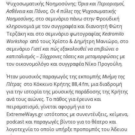
Ψυχοσωματικής Νοημοσύνης:
Όρια και Περιορισμοί,
Ασθένεια και Πόνος, Οι 4 πύλες της Ψυχοσωματικής
Νοημοσύνης
, στο σεμινάριο πάνω στην Φροϋδική
κληρονομιά με τον συγγραφέα και διανοητή Φώτη
Τερζάκη και στο σεμινάριο φωτογραφίας
Kedromilo
Workshop
από τους Χρίστο & Δημήτρη Μανιώρο, στο
σεμινάριο
Γιατί και πώς εξακολουθεί να επιβιώνει ο
καπιταλισμός
–
Σύγχρονες τάσεις και μεταμορφώσεις
με
τον οικονομολόγο και συγγραφέα Νίκο Προγούλη.
Ήταν μουσικός παραγωγός της εκπομπής
Μνήμη της
Πέτρας
στο Κόκκινο Κρήτης 88,4 fm, μια διαδρομή
για την ιστορία της μουσικής παράδοσης της Κρήτης
ανά τους αιώνες. Το πάθος για έρευνα και
πειραματισμό, γίνεται αφορμή για το
ExtremeWays.gr ιστότοπος με συνεντέυξεις, κείμενα,
podcast και παραγωγές βίντεο για το θέατρο και
λογοτεχνία το οποίο υπήρξε προπομπός του Άδειου