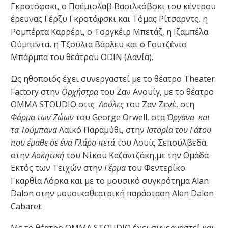
Γκροτόφσκι, ο Πσέμισλαβ Βασιλκόβσκι του κέντρου
έρευνας Γέρζυ Γκροτόφσκι και Τόμας Ρίτσαρντς, η
Ρομπέρτα Καρρέρι, ο Τοργκέιρ Μπετάζ, η Ιζαμπέλα
Ούμπεντα, η Τζούλια Βάρλευ και ο Εουτζένιο
Μπάρμπα του θεάτρου ODIN (Δανία).
Ως ηθοποιός έχει συνεργαστεί με το θέατρο Theater
Factory στην
Ορχήστρα
του Ζαν Ανουίγ, με το θέατρο
ΟΜΜΑ STOUDIO στις
Δούλες
του Ζαν Ζενέ, στη
Φάρμα των Ζώων
του George Orwell, στα
Όργανα και
τα Τούμπανα
Λαϊκό Παραμύθι, στην
Ιστορία του Γάτου
που έμαθε σε ένα Γλάρο
πετά
του Λουίς Σεπούλβεδα,
στην
Ασκητική
του Νίκου Καζαντζάκη,με την Ομάδα
Εκτός των Τειχών στην
Γέρμα
του Φεντερίκο
Γκαρθία Λόρκα και με το μουσικό συγκρότημα Alan
Dalon στην μουσικοθεατρική παράσταση Alan Dalon
Cabaret.
Με το θέατρο ΟΜΜΑ STOUDIO έχει συνεργαστεί και