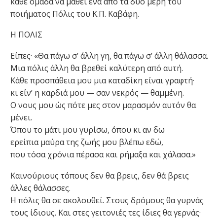
κάθε ομάδα να μάθει ένα από τα δυο μέρη του
ποιήματος Πόλις του Κ.Π. Καβάφη.
Η ΠΟΛΙΣ
Είπες· «Θα πάγω σ’ άλλη γη, θα πάγω σ’ άλλη θάλασσα.
Μια πόλις άλλη θα βρεθεί καλύτερη από αυτή.
Κάθε προσπάθεια μου μια καταδίκη είναι γραφτή·
κι είν’ η καρδιά μου — σαν νεκρός — θαμμένη.
Ο νους μου ώς πότε μες στον μαρασμόν αυτόν θα
μένει.
Όπου το μάτι μου γυρίσω, όπου κι αν δω
ερείπια μαύρα της ζωής μου βλέπω εδώ,
που τόσα χρόνια πέρασα και ρήμαξα και χάλασα.»
Καινούριους τόπους δεν θα βρεις, δεν θά βρεις
άλλες θάλασσες.
Η πόλις θα σε ακολουθεί. Στους δρόμους θα γυρνάς
τους ίδιους. Και στες γειτονιές τες ίδιες θα γερνάς·