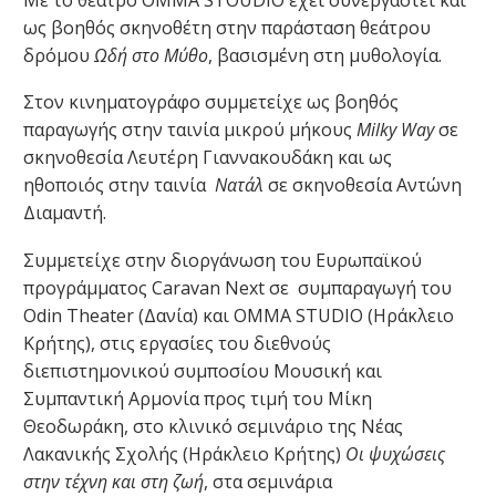
ως βοηθός σκηνοθέτη στην παράσταση θεάτρου
δρόμου
Ωδή στο Μύθο
, βασισμένη στη μυθολογία.
Στον κινηματογράφο συμμετείχε ως βοηθός
παραγωγής στην ταινία μικρού μήκους
Milky Way
σε
σκηνοθεσία Λευτέρη Γιαννακουδάκη και ως
ηθοποιός στην ταινία
Νατάλ
σε σκηνοθεσία Αντώνη
Διαμαντή.
Συμμετείχε στην διοργάνωση του Ευρωπαϊκού
προγράμματος Caravan Next σε συμπαραγωγή του
Odin Theater (Δανία) και ΟΜΜΑ STUDIO (Ηράκλειο
Κρήτης), στις εργασίες του διεθνούς
διεπιστημονικού συμποσίου Μουσική και
Συμπαντική Αρμονία προς τιμή του Μίκη
Θεοδωράκη, στο κλινικό σεμινάριο της Νέας
Λακανικής Σχολής (Ηράκλειο Κρήτης)
Οι ψυχώσεις
στην τέχνη και στη ζωή
, στα σεμινάρια