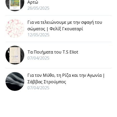
Αρτώ
26/05/2025
Για να τελειώνουμε με την σφαγή του
σώματος | Φελίξ Γκουαταρί
12/05/2025
Τα Ποιήματα του T.S Eliot
07/04/2025
Για τον Μύθο, τη Ρίζα και την Αγωνία |
Σάββας Στρούμπος
07/04/2025