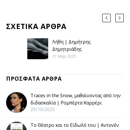
ΣΧΕΤΙΚΑ ΑΡΘΡΑ
Λήθη | Δημήτρης
Δημητριάδης
Αποξένωση, αγωνία
31 Μαρ 2025
και υπαρξιακή κρίση
συνοδεύουν την
ΠΡΟΣΦΑΤΑ ΑΡΘΡΑ
ανθρώπινη ύπαρξη
στην εποχή μας.
Traces in the Snow, μαθαίνοντας από την
διδασκαλία | Ρομπέρτα Καρρέρι
29/10/2025
Το Θέατρο και το Είδωλό του | Αντονέν