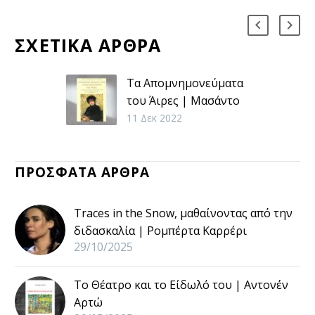
ΣΧΕΤΙΚΑ ΑΡΘΡΑ
Τα Απομνημονεύματα
του Άιρες | Μασάντο
ντε Ασίς
11 Δεκ 2022
Η πλοκή τοποθετείται
στη διετία 1888-1889,
ΠΡΟΣΦΑΤΑ ΑΡΘΡΑ
τότε που η Βραζιλία
κατάργησε τη δουλεία
και τη μοναρχία.
Traces in the Snow, μαθαίνοντας από την
διδασκαλία | Ρομπέρτα Καρρέρι
29/10/2025
Το Θέατρο και το Είδωλό του | Αντονέν
Αρτώ