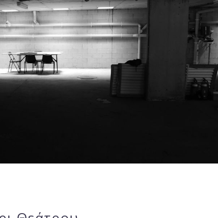
ρι Θεάτρου