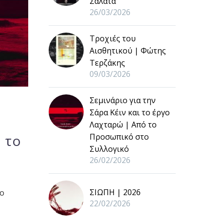
Σαλάτα
26/03/2026
Τροχιές του
Αισθητικού | Φώτης
Τερζάκης
09/03/2026
Σεμινάριο για την
Σάρα Κέιν και το έργο
Λαχταρώ | Από το
Προσωπικό στο
 το
Συλλογικό
26/02/2026
ΣΙΩΠΗ | 2026
το
22/02/2026