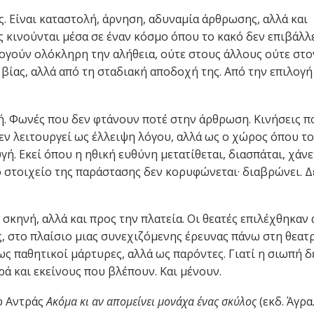
ς. Είναι καταστολή, άρνηση, αδυναμία άρθρωσης, αλλά και
 κινούνται μέσα σε έναν κόσμο όπου το κακό δεν επιβάλλε
λογούν ολόκληρη την αλήθεια, ούτε στους άλλους ούτε στο
 βίας, αλλά από τη σταδιακή αποδοχή της. Από την επιλογή
ή. Φωνές που δεν φτάνουν ποτέ στην άρθρωση. Κινήσεις π
ν λειτουργεί ως έλλειψη λόγου, αλλά ως ο χώρος όπου το
ή. Εκεί όπου η ηθική ευθύνη μετατίθεται, διασπάται, χάνε
κό στοιχείο της παράστασης δεν κορυφώνεται· διαβρώνει. Δ
σκηνή, αλλά και προς την πλατεία. Οι θεατές επιλέχθηκαν
ς, στο πλαίσιο μιας συνεχιζόμενης έρευνας πάνω στη θεατ
ς παθητικοί μάρτυρες, αλλά ως παρόντες. Γιατί η σιωπή δ
ά και εκείνους που βλέπουν. Και μένουν.
φ Αντράς
Ακόμα κι αν απομείνει μονάχα ένας σκύλος
(εκδ. Άγρα.