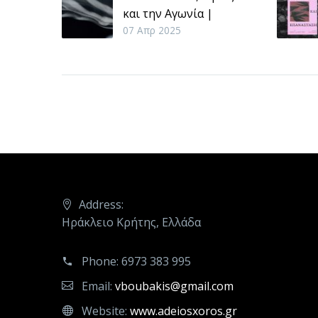
και την Αγωνία |
Σάββας Στρούμπος
07 Απρ 2025
Αν θέλουμε την
πολιτική διάσταση
του θεάτρου,η
σύνδεση με το μυθικό
υπόστρωμα της
αγωνίας είναι
αναγκαία. Δυνάμεις
που προκαλούν
οδύνη,απόγνωση και
Address:
εξέγερση.
Ηράκλειο Κρήτης, Ελλάδα
Phone:
6973 383 995
Email:
vboubakis@gmail.com
Website:
www.adeiosxoros.gr