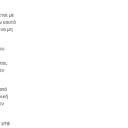
ται με
ν εαυτό
 να μη
ου
ται,
εν
 από
ρική
εν
 μτφ.