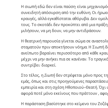
Η σιωπή εδώ δεν είναι παύση· είναι μηχανισμό
συνειδητή απόσυρση από την ευθύνη. Οι ήρωες
κραυγές, αλλά εγκαθίσταται αθόρυβα. Δεν ομο
τους. Το σκοτάδι δεν προκύπτει από μια πράξη
μιλήσουν, να μη δουν, να μην αντιδράσουν.
Η θεατρική παρουσία γίνεται σώμα σε αναστολ
σταματούν πριν αποκτήσουν νόημα. Η Σιωπή δε
ανείπωτο βαραίνει περισσότερο από κάθε κραυγ
μέχρι να μην ανήκει πια σε κανέναν. Το τραγι
συντρίβει· διαρκεί.
Στο τέλος, η
Σιωπή
δεν στρέφεται μόνο προς τη 
εμάς, όπως και στις προηγούμενες παραστάσει
εμπειρία και στη σχέση Ηθοποιού–Θεατή. Όχι ω
αφορά ποτέ μόνο εκείνους που πράττουν , αφορ
Η παράσταση βασίστηκε στο κείμενο του Ζοζέ