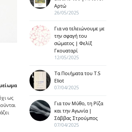
Αρτώ
26/05/2025
Για να τελειώνουμε με
την σφαγή του
σώματος | Φελίξ
Γκουαταρί
12/05/2025
Τα Ποιήματα του T.S
Eliot
ημείωμα
07/04/2025
όχι ως
Για τον Μύθο, τη Ρίζα
λούνται
και την Αγωνία |
άζει
Σάββας Στρούμπος
07/04/2025