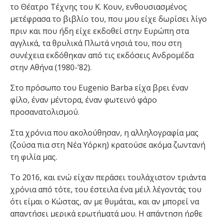
το Θέατρο Τέχνης του Κ. Κουν, ενθουσιασμένος
μετέφρασα το βιβλίο του, που μου είχε δωρίσει λίγο
πριν και που ήδη είχε εκδοθεί στην Ευρώπη στα
αγγλικά, τα θρυλικά Πλωτά νησιά του, που στη
συνέχεια εκδόθηκαν από τις εκδόσεις Ανδρομέδα
στην Αθήνα (1980-’82).
Στο πρόσωπο του Eugenio Barba είχα βρει έναν
φίλο, έναν μέντορα, έναν φωτεινό φάρο
προσανατολισμού.
Στα χρόνια που ακολούθησαν, η αλληλογραφία μας
(ζούσα πια στη Νέα Υόρκη) κρατούσε ακόμα ζωντανή
τη φιλία μας.
Το 2016, και ενώ είχαν περάσει τουλάχιστον τριάντα
χρόνια από τότε, του έστειλα ένα μέιλ λέγοντάς του
ότι είμαι ο Κώστας, αν με θυμάται, και αν μπορεί να
απαντήσει μερικά ερωτήματά μου. Η απάντηση ήρθε