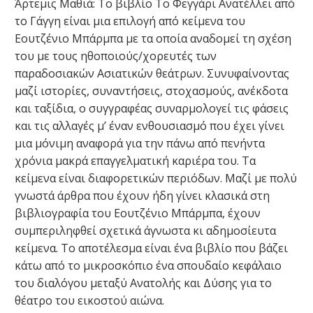
Άρτεμις Μαθιά: Το βιβλίο Το Φεγγάρι Ανατέλλει από
το Γάγγη είναι μια επιλογή από κείμενα του
Εουτζένιο Μπάρμπα με τα οποία αναδομεί τη σχέση
του με τους ηθοποιούς/χορευτές των
παραδοσιακών Ασιατικών θεάτρων. Συνυφαίνοντας
μαζί ιστορίες, συναντήσεις, στοχασμούς, ανέκδοτα
και ταξίδια, ο συγγραφέας συναρμολογεί τις φάσεις
και τις αλλαγές μ’ έναν ενθουσιασμό που έχει γίνει
μια μόνιμη αναφορά για την πάνω από πενήντα
χρόνια μακρά επαγγελματική καριέρα του. Τα
κείμενα είναι διαφορετικών περιόδων. Μαζί με πολύ
γνωστά άρθρα που έχουν ήδη γίνει κλασικά στη
βιβλιογραφία του Εουτζένιο Μπάρμπα, έχουν
συμπεριληφθεί σχετικά άγνωστα κι αδημοσίευτα
κείμενα. Το αποτέλεσμα είναι ένα βιβλίο που βάζει
κάτω από το μικροσκόπιο ένα σπουδαίο κεφάλαιο
του διαλόγου μεταξύ Ανατολής και Δύσης για το
θέατρο του εικοστού αιώνα.