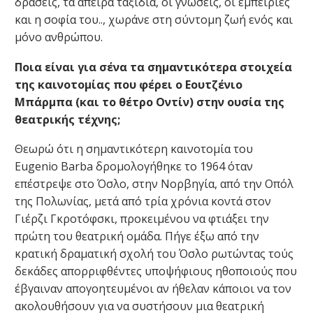
δράσεις, τα άπειρα ταξίδια, οι γνώσεις, οι εμπειρίες
και η σοφία του.., χωράνε στη σύντομη ζωή ενός και
μόνο ανθρώπου.
Ποια είναι για σένα τα σημαντικότερα στοιχεία
της καινοτομίας που φέρει ο Εουτζένιο
Μπάρμπα (και το θέτρο Οντίν) στην ουσία της
θεατρικής τέχνης;
Θεωρώ ότι η σημαντικότερη καινοτομία του
Eugenio Barba δρομολογήθηκε το 1964 όταν
επέστρεψε στο Όσλο, στην Νορβηγία, από την Οπόλ
της Πολωνίας, μετά από τρία χρόνια κοντά στον
Γιέρζι Γκροτόφσκι, προκειμένου να φτιάξει την
πρώτη του θεατρική ομάδα. Πήγε έξω από την
κρατική δραματική σχολή του Όσλο ρωτώντας τούς
δεκάδες απορριφθέντες υποψήφιους ηθοποιούς που
έβγαιναν απογοητευμένοι αν ήθελαν κάποιοι να τον
ακολουθήσουν για να συστήσουν μια θεατρική