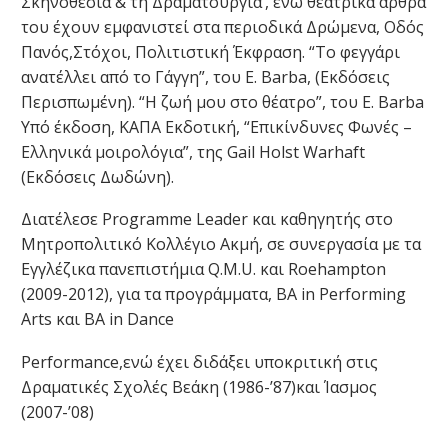
Σκηνοθεσία & τη Δραματουργία’, ενώ θεατρικά άρθρα
του έχουν εμφανιστεί στα περιοδικά Δρώμενα, Οδός
Πανός,Στόχοι, Πολιτιστική Έκφραση. “Το φεγγάρι
ανατέλλει από το Γάγγη”, του E. Barba, (Εκδόσεις
Περισπωμένη). “H ζωή μου στο θέατρο”, του Ε. Barba
Υπό έκδοση, ΚΑΠΑ Εκδοτική, “Επικίνδυνες Φωνές –
Ελληνικά μοιρολόγια”, της Gail Holst Warhaft
(Εκδόσεις Δωδώνη).
Διατέλεσε Programme Leader και καθηγητής στο
Μητροπολιτικό Κολλέγιο Ακμή, σε συνεργασία με τα
Εγγλέζικα πανεπιστήμια Q.M.U. και Roehampton
(2009-2012), για τα προγράμματα, BA in Performing
Arts και BA in Dance
Performance,ενώ έχει διδάξει υποκριτική στις
Δραματικές Σχολές Βεάκη (1986-’87)και Ίασμος
(2007-’08)