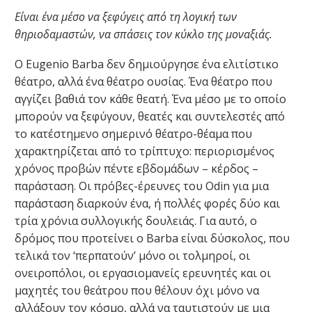
Είναι ένα μέσο να ξεφύγεις από τη λογική των
θηριοδαμαστών, να σπάσεις τον κύκλο της μοναξιάς.
Ο Eugenio Barba δεν δημιούργησε ένα ελιτίστικο
θέατρο, αλλά ένα θέατρο ουσίας. Ένα θέατρο που
αγγίζει βαθιά τον κάθε θεατή. Ένα μέσο με το οποίο
μπορούν να ξεφύγουν, θεατές και συντελεστές από
το κατέστημενο σημερινό θέατρο-θέαμα που
χαρακτηρίζεται από το τρίπτυχο: περιορισμένος
χρόνος προβών πέντε εβδομάδων – κέρδος –
παράσταση. Οι πρόβες-έρευνες του Odin για μια
παράσταση διαρκούν ένα, ή πολλές φορές δύο και
τρία χρόνια συλλογικής δουλειάς. Για αυτό, ο
δρόμος που προτείνει ο Barba είναι δύσκολος, που
τελικά τον ‘περπατούν’ μόνο οι τολμηροί, οι
ονειροπόλοι, οι εργασιομανείς ερευνητές και οι
μαχητές του θεάτρου που θέλουν όχι μόνο να
αλλάξουν τον κόσμο, αλλά να ταυτιστούν με μια