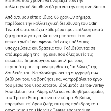
και κάθε δύο χρόνια θα ονομάζει τον/την
καλλιτεχνικό διευθυντή/τρια για την επόμενη διετία.
Από ό,τι μου είπε ο ίδιος, 86 χρονών σήμερα,
παρέδωσε την καλλιτεχνική διεύθυνση του Odin
Teatret ώστε να έχει κάθε μέρα προς επίλυση εκατό
ζητήματα λιγότερα, ώστε να μπορέσει έτσι να
επικεντρωθεί και αφοσιωθεί στις υπόλοιπες
υποχρεώσεις και δράσεις του. Ταξιδεύοντας σε
απόμερα μέρη της Γης, εκεί που όλες αυτές τις
δεκαετίες δημιούργησε και άντλησε τους
περισσότερους προαναφερθέντες “πυλώνες” της
δουλειάς του. Να ολοκληρώσει τη συγγραφή των
βιβλίων του, να βοηθήσει και να προβάλει το έργο
του μέσω του νεοσύστατου ιδρύματός Barba-Varley
Foundation, στη Ρώμη, αλλά και να βοηθήσει ομάδες
του Τρίτου Θεάτρου ανά τον κόσμο. Βεβαίως
παραμένει εφ’ όρου ζωής επίτιμος πρόεδρος του
οργανισμού του Nordisk Teaterlaboratorium,