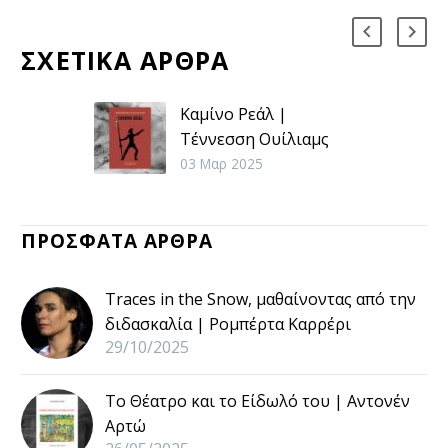
ΣΧΕΤΙΚΑ ΑΡΘΡΑ
Καμίνο Ρεάλ |
Τέννεσση Ουίλιαμς
Το αίσθημα του
03 Μαρ 2025
εγκλωβισμού,η
επιθυμία για μια φυγή,
ΠΡΟΣΦΑΤΑ ΑΡΘΡΑ
αντικατοπτρίζει τα
προσωπικά αδιέξοδα
του συγγραφέα όσο
Traces in the Snow, μαθαίνοντας από την
και το συλλογικό
διδασκαλία | Ρομπέρτα Καρρέρι
αδιέξοδο μιας
29/10/2025
ολόκληρης κοινωνίας.
Το Θέατρο και το Είδωλό του | Αντονέν
Αρτώ