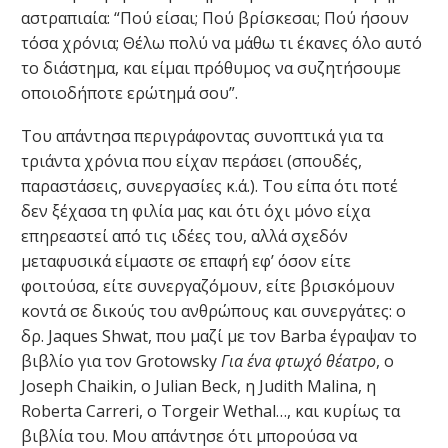
αστραπιαία: “Πού είσαι; Πού βρίσκεσαι; Πού ήσουν
τόσα χρόνια; Θέλω πολύ να μάθω τι έκανες όλο αυτό
το διάστημα, και είμαι πρόθυμος να συζητήσουμε
οποιοδήποτε ερώτημά σου”.
Του απάντησα περιγράφοντας συνοπτικά για τα
τριάντα χρόνια που είχαν περάσει (σπουδές,
παραστάσεις, συνεργασίες κ.ά.). Του είπα ότι ποτέ
δεν ξέχασα τη φιλία μας και ότι όχι μόνο είχα
επηρεαστεί από τις ιδέες του, αλλά σχεδόν
μεταφυσικά είμαστε σε επαφή εφ’ όσον είτε
φοιτούσα, είτε συνεργαζόμουν, είτε βρισκόμουν
κοντά σε δικούς του ανθρώπους και συνεργάτες: ο
δρ. Jaques Shwat, που μαζί με τον Barba έγραψαν το
βιβλίο για τον Grotowsky
Για ένα φτωχό θέατρο
, ο
Joseph Chaikin, ο Julian Beck, η Judith Malina, η
Roberta Carreri, ο Torgeir Wethal…, και κυρίως τα
βιβλία του. Μου απάντησε ότι μπορούσα να