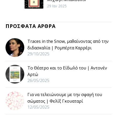
Με τον μεταφραστή
29 Ιαν 2025
Γιάννη Μπαρτσώκα
συζητάμε για τον
ΠΡΟΣΦΑΤΑ ΑΡΘΡΑ
Μιχαήλ Μπακούνιν
και το έργο του Αρχές
Παιδείας.
Traces in the Snow, μαθαίνοντας από την
διδασκαλία | Ρομπέρτα Καρρέρι
29/10/2025
Το Θέατρο και το Είδωλό του | Αντονέν
Αρτώ
26/05/2025
Για να τελειώνουμε με την σφαγή του
σώματος | Φελίξ Γκουαταρί
12/05/2025